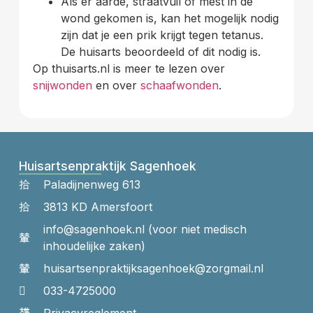
Als er aarde, straatvuil of mest in de
wond gekomen is, kan het mogelijk nodig
zijn dat je een prik krijgt tegen tetanus.
De huisarts beoordeeld of dit nodig is.
Op thuisarts.nl is meer te lezen over
snijwonden
en over
schaafwonden
.
Huisartsenpraktijk Sagenhoek
Paladijnenweg 613
3813 KD Amersfoort
info@sagenhoek.nl (voor niet medisch
inhoudelijke zaken)
huisartsenpraktijk​sagenhoek​@zorgmail.nl
033-4725000
Privacyreglement