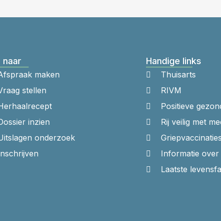
 naar
Handige links
Afspraak maken
Thuisarts
Vraag stellen
RIVM
Herhaalrecept
Positieve gezon
Dossier inzien
Rij veilig met me
Uitslagen onderzoek
Griepvaccinatie
Inschrijven
Informatie ove
Laatste levensf