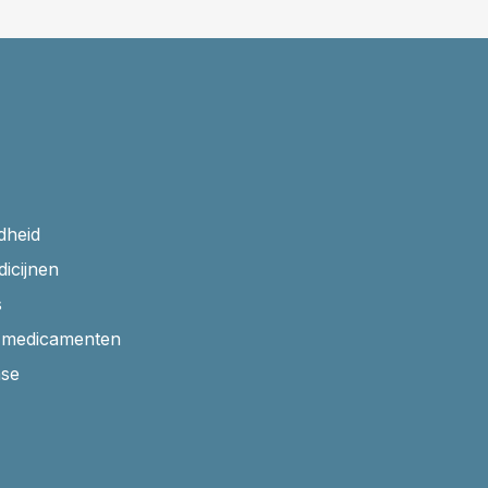
dheid
dicijnen
s
r medicamenten
ase