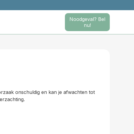
Noodgeval? Bel
nu!
oorzaak onschuldig en kan je afwachten tot
verzachting.